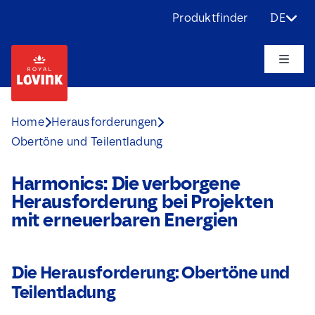
Skip
Produktfinder
DE
to
content
Toggle
Naviga
Über uns
Home
Herausforderungen
Obertöne und Teilentladung
Produkte
Harmonics: Die verborgene
Anwendungen
Herausforderung bei Projekten
mit erneuerbaren Energien
Herausforderungen
Die Herausforderung: Obertöne und
Projekte
Teilentladung