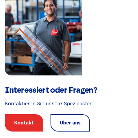
k
j
j
e
e
s
s
N
*
a
m
e
Interessiert oder Fragen?
Kontaktieren Sie unsere Spezialisten.
Kontakt
Über uns