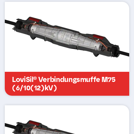
LoviSil® Verbindungsmuffe M75
(6/10(12)kV)