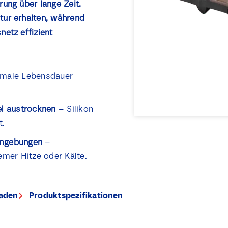
rung über lange Zeit.
tur erhalten, während
netz effizient
male Lebensdauer
el austrocknen
– Silikon
t.
Umgebungen
–
emer Hitze oder Kälte.
laden
Produktspezifikationen