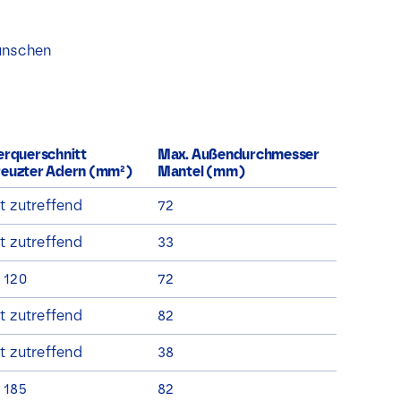
ünschen
erquerschnitt
Max. Außendurchmesser
reuzter Adern (mm²)
Mantel (mm)
t zutreffend
72
t zutreffend
33
 120
72
t zutreffend
82
t zutreffend
38
 185
82