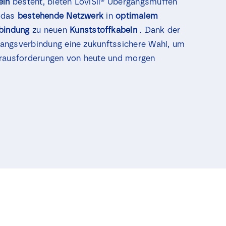
eln
besteht, bieten LoviSil® Übergangsmuffen
, das
bestehende Netzwerk
in
optimalem
bindung
zu neuen
Kunststoffkabeln
. Dank der
rgangsverbindung eine zukunftssichere Wahl, um
erausforderungen von heute und morgen