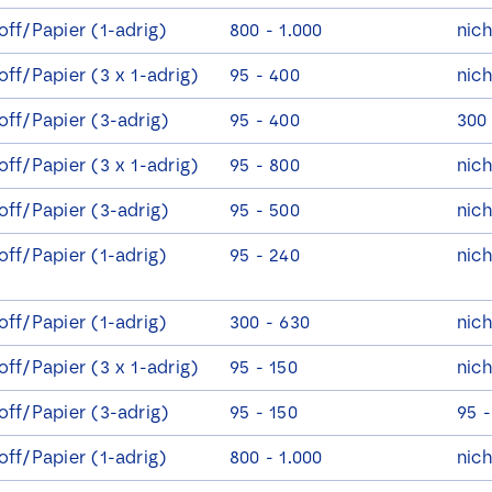
off/Papier (1-adrig)
800 - 1.000
nich
off/Papier (3 x 1-adrig)
95 - 400
nich
off/Papier (3-adrig)
95 - 400
300
P
N
a
off/Papier (3 x 1-adrig)
95 - 800
nich
a
g
m
e
off/Papier (3-adrig)
95 - 500
nich
e
E
E
*
-
-
off/Papier (1-adrig)
95 - 240
nich
M
M
a
a
i
S
Ich stimme zu, dass Lovink Enertech mich bezüglich
i
off/Papier (1-adrig)
300 - 630
nich
l
e
meiner Anfrage kontaktiert.
l
*
l
*
off/Papier (3 x 1-adrig)
95 - 150
nich
e
c
Download
off/Papier (3-adrig)
95 - 150
95 -
t
i
off/Papier (1-adrig)
800 - 1.000
nich
e
v