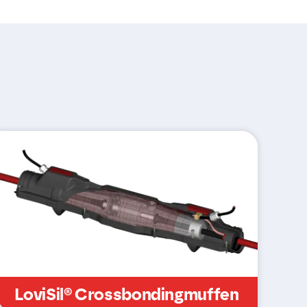
LoviSil® Crossbondingmuffen