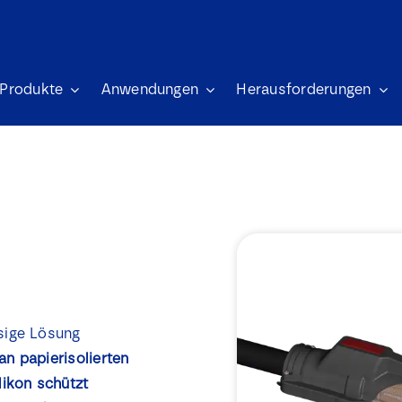
Produkte
Anwendungen
Herausforderungen
sige Lösung
an papierisolierten
likon schützt