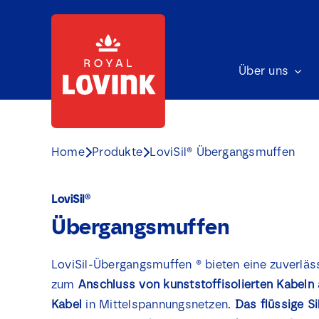
Skip
to
content
Über uns
Home
Produkte
LoviSil® Übergangsmuffen
LoviSil®
Übergangsmuffen
LoviSil-Übergangsmuffen ® bieten eine zuverläs
zum
Anschluss von kunststoffisolierten Kabeln 
Kabel
in Mittelspannungsnetzen.
Das flüssige Si