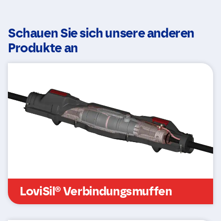
Schauen Sie sich unsere anderen
Produkte an
N
a
m
e
N
LoviSil® Verbindungsmuffen
E
*
a
-
m
M
e
a