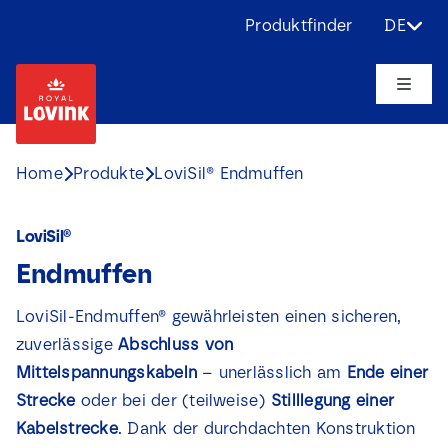
Skip
Produktfinder
DE
to
content
Toggle
Naviga
Über uns
Home
Produkte
LoviSil® Endmuffen
Produkte
LoviSil®
Endmuffen
Anwendungen
LoviSil-Endmuffen® gewährleisten einen sicheren,
Herausforderungen
zuverlässige
Abschluss von
Mittelspannungskabeln
– unerlässlich am
Ende einer
Projekte
Strecke
oder bei der (teilweise)
Stilllegung einer
Kabelstrecke
. Dank der durchdachten Konstruktion