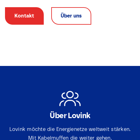
Kontakt
Über uns
Über Lovink
N
Lovink möchte die Energienetze weltweit stärken.
a
m
Mit Kabelmuffen die weiter gehen.