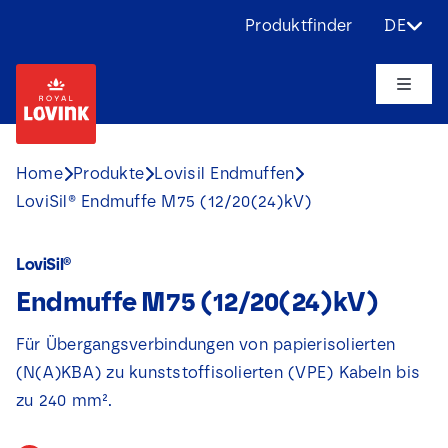
Skip
Produktfinder
DE
to
content
Toggle
Naviga
Über uns
Home
Produkte
Lovisil Endmuffen
LoviSil® Endmuffe M75 (12/20(24)kV)
Produkte
LoviSil®
Anwendungen
Endmuffe M75 (12/20(24)kV)
Herausforderungen
Für Übergangsverbindungen von papierisolierten
(N(A)KBA) zu kunststoffisolierten (VPE) Kabeln bis
Projekte
zu 240 mm².