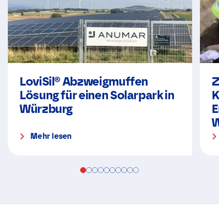
LoviSil® Abzweigmuffen
Z
Lösung für einen Solarpark in
K
Würzburg
E
W
Mehr lesen