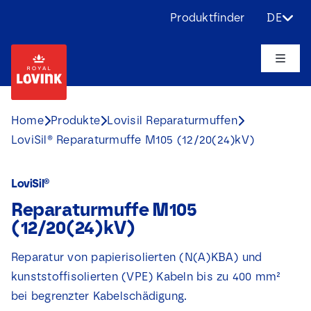
Skip
Produktfinder
DE
to
content
Toggle
Naviga
Über uns
Home
Produkte
Lovisil Reparaturmuffen
LoviSil® Reparaturmuffe M105 (12/20(24)kV)
Produkte
LoviSil®
Anwendungen
Reparaturmuffe M105
(12/20(24)kV)
Herausforderungen
Reparatur von papierisolierten (N(A)KBA) und
kunststoffisolierten (VPE) Kabeln bis zu 400 mm²
Projekte
bei begrenzter Kabelschädigung.