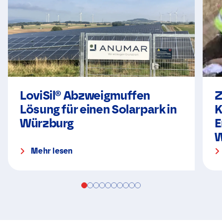
LoviSil® Abzweigmuffen
Z
Lösung für einen Solarpark in
K
Würzburg
E
W
Mehr lesen