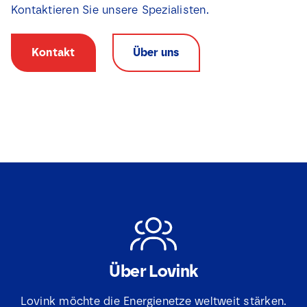
Kontaktieren Sie unsere Spezialisten.
Kontakt
Über uns
Über Lovink
D
N
o
a
w
Lovink möchte die Energienetze weltweit stärken.