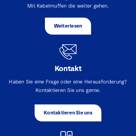
m
n
e
Mit Kabelmuffen die weiter gehen.
l
E
*
o
-
a
M
d
Weiterlesen
a
*
S
Ich stimme zu, dass Lovink Enertech mich
i
*
e
bezüglich meiner Anfrage kontaktiert.
l
l
*
e
c
Download
t
Kontakt
i
e
v
Haben Sie eine Frage oder eine Herausforderung?
a
Kontaktieren Sie uns gerne.
k
j
e
s
Kontaktieren Sie uns
*