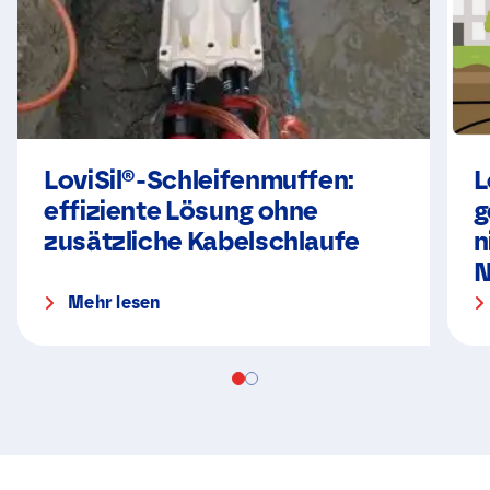
LoviSil®-Schleifenmuffen:
L
effiziente Lösung ohne
g
zusätzliche Kabelschlaufe
n
N
Mehr lesen