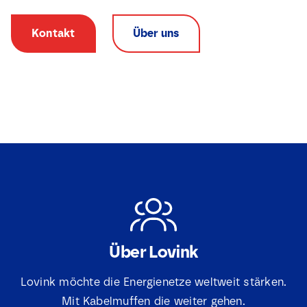
Kontakt
Über uns
Über Lovink
N
Lovink möchte die Energienetze weltweit stärken.
a
m
Mit Kabelmuffen die weiter gehen.