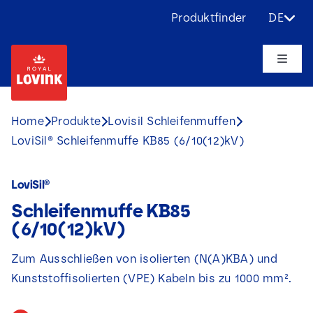
Skip
Produktfinder
DE
to
content
Toggle
Naviga
Über uns
Home
Produkte
Lovisil Schleifenmuffen
LoviSil® Schleifenmuffe KB85 (6/10(12)kV)
Produkte
LoviSil®
Anwendungen
Schleifenmuffe KB85
(6/10(12)kV)
Herausforderungen
Zum Ausschließen von isolierten (N(A)KBA) und
Kunststoffisolierten (VPE) Kabeln bis zu 1000 mm².
Projekte