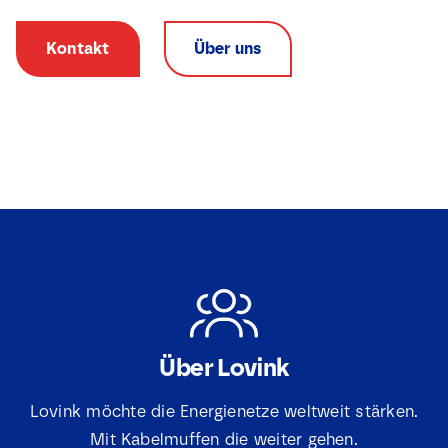
Kontakt
Über uns
Über Lovink
P
N
a
Lovink möchte die Energienetze weltweit stärken.
a
g
m
e
Mit Kabelmuffen die weiter gehen.