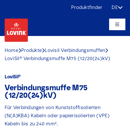
Skip
Produktfinder
DE
to
content
Toggle
Naviga
Über uns
Home
Produkte
Lovisil Verbindungsmuffen
LoviSil® Verbindungsmuffe M75 (12/20(24)kV)
Produkte
LoviSil®
Anwendungen
Verbindungsmuffe M75
(12/20(24)kV)
Herausforderungen
Für Verbindungen von Kunststoffisolierten
(N(A)KBA) Kabeln oder papierisolierten (VPE)
Projekte
Kabeln bis zu 240 mm².