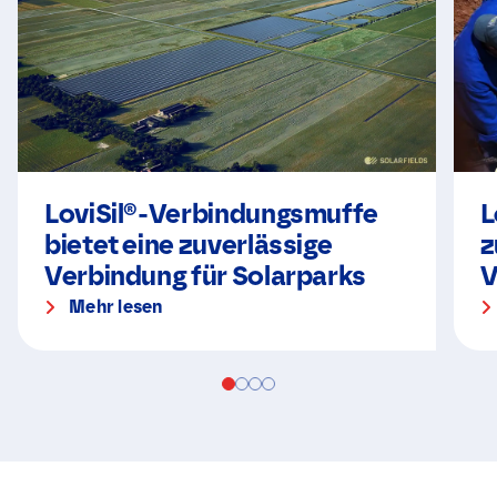
LoviSil®-Verbindungsmuffe
L
bietet eine zuverlässige
z
Verbindung für Solarparks
V
Mehr lesen