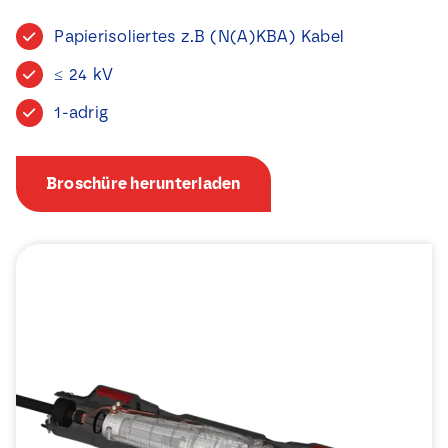
Nachrichten
Papierisoliertes z.B (N(A)KBA) Kabel
≤ 24 kV
Kontakt
1-adrig
Broschüre herunterladen