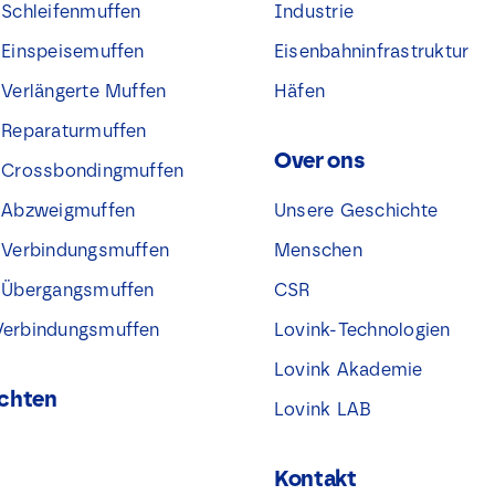
 Schleifenmuffen
Industrie
® Einspeisemuffen
Eisenbahninfrastruktur
 Verlängerte Muffen
Häfen
® Reparaturmuffen
Over ons
® Crossbondingmuffen
® Abzweigmuffen
Unsere Geschichte
® Verbindungsmuffen
Menschen
® Übergangsmuffen
CSR
Verbindungsmuffen
Lovink-Technologien
Lovink Akademie
chten
Lovink LAB
Kontakt