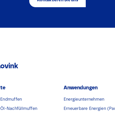
t
i
e
v
a
k
j
e
s
*
Lovink
te
Anwendungen
® Endmuffen
Energieunternehmen
® Öl-Nachfüllmuffen
Erneuerbare Energien (Pa