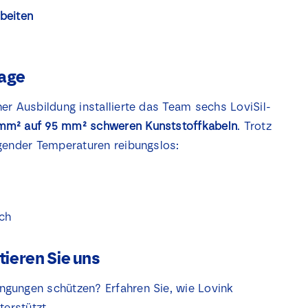
beiten
tage
er Ausbildung installierte das Team sechs LoviSil-
mm² auf 95 mm² schweren Kunststoffkabeln
. Trotz
gender Temperaturen reibungslos:
ch
ieren Sie uns
gungen schützen? Erfahren Sie, wie Lovink
terstützt.