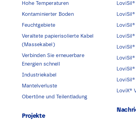
Hohe Temperaturen
LoviSil®
Kontaminierter Boden
LoviSil
Feuchtgebiete
LoviSil®
Veraltete papierisolierte Kabel
LoviSil
(Massekabel)
LoviSil
Verbinden Sie erneuerbare
LoviSil
Energien schnell
LoviSil
Industriekabel
LoviSil
Mantelverluste
LoviX® 
Obertöne und Teilentladung
Nachri
Projekte