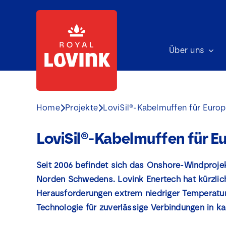
Skip
to
content
Über uns
Home
Projekte
LoviSil®-Kabelmuffen für Euro
LoviSil®-Kabelmuffen für 
Seit 2006 befindet sich das Onshore-Windproje
Norden Schwedens. Lovink Enertech hat kürzlic
Herausforderungen extrem niedriger Temperature
Technologie für zuverlässige Verbindungen in ka