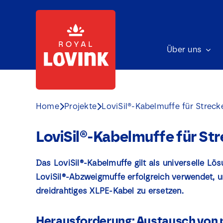
Skip
to
content
Über uns
Home
Projekte
LoviSil®-Kabelmuffe für Streck
LoviSil®-Kabelmuffe für Str
Das LoviSil®-Kabelmuffe gilt als universelle Lö
LoviSil®-Abzweigmuffe erfolgreich verwendet, u
dreidrahtiges XLPE-Kabel zu ersetzen.
Herausforderung: Austausch von p