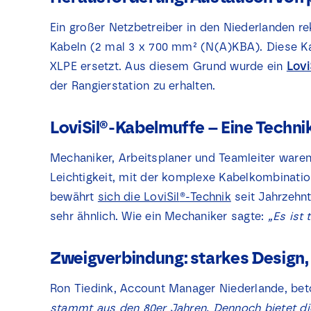
Ein großer Netzbetreiber in den Niederlanden re
Kabeln (2 mal 3 x 700 mm² (N(A)KBA). Diese K
XLPE ersetzt. Aus diesem Grund wurde ein
Lovi
der Rangierstation zu erhalten.
LoviSil®-Kabelmuffe – Eine Techni
Mechaniker, Arbeitsplaner und Teamleiter ware
Leichtigkeit, mit der komplexe Kabelkombinatio
bewährt
sich die LoviSil
®
-Technik
seit Jahrzehnt
sehr ähnlich. Wie ein Mechaniker sagte:
„Es ist 
Zweigverbindung: starkes Design,
Ron Tiedink, Account Manager Niederlande, bet
stammt aus den 80er Jahren. Dennoch bietet die