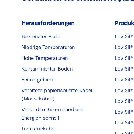
Herausforderungen
Produk
Begrenzter Platz
LoviSil
Niedrige Temperaturen
LoviSil
Hohe Temperaturen
LoviSil®
Kontaminierter Boden
LoviSil
Feuchtgebiete
LoviSil®
Veraltete papierisolierte Kabel
LoviSil
(Massekabel)
LoviSil
Verbinden Sie erneuerbare
LoviSil
Energien schnell
LoviSil
Industriekabel
LoviSil