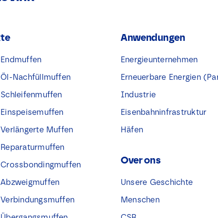
e
e
s
v
*
a
k
te
Anwendungen
j
e
® Endmuffen
Energieunternehmen
s
N
® Öl-Nachfüllmuffen
Erneuerbare Energien (Pa
a
m
 Schleifenmuffen
Industrie
e
® Einspeisemuffen
Eisenbahninfrastruktur
 Verlängerte Muffen
Häfen
® Reparaturmuffen
Over ons
® Crossbondingmuffen
® Abzweigmuffen
Unsere Geschichte
® Verbindungsmuffen
Menschen
® Übergangsmuffen
CSR