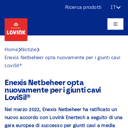
Skip
Ricerca prodotti
IT
to
content
Toggle
Naviga
Chi siamo
Home
Notizie
Enexis Netbeheer opta nuovamente per i giunti cavi
Prodotti
LoviSil®
Applicazioni
Enexis Netbeheer opta
nuovamente per i giunti cavi
Sfide
LoviSil®
Nel marzo 2022, Enexis Netbeheer ha ratificato un
Progetti
nuovo accordo con Lovink Enertech a seguito di una
gara europea di successo per giunti cavi a media