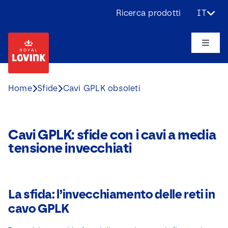
Skip
Ricerca prodotti
IT
to
content
Toggle
Naviga
Chi siamo
Home
Sfide
Cavi GPLK obsoleti
Prodotti
Cavi GPLK: sfide con i cavi a media
Applicazioni
tensione invecchiati
Sfide
La sfida: l’invecchiamento delle reti in
Progetti
cavo GPLK