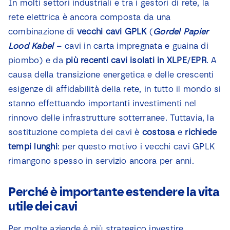
In molti settori industriali e tra i gestori di rete, la
Notizie
rete elettrica è ancora composta da una
combinazione di
vecchi
cavi
GPLK
(
Gordel
Papier
Contatto
Lood
Kabel
– cavi in carta impregnata e guaina di
piombo) e da
più
recenti
cavi
isolati
in
XLPE
/
EPR
. A
causa della transizione energetica e delle crescenti
esigenze di affidabilità della rete, in tutto il mondo si
stanno effettuando importanti investimenti nel
rinnovo delle infrastrutture sotterranee. Tuttavia, la
sostituzione completa dei cavi è
costosa
e
richiede
tempi
lunghi
: per questo motivo i vecchi cavi GPLK
rimangono spesso in servizio ancora per anni.
Perché è importante estendere la vita
utile dei cavi
Per molte aziende è più strategico investire