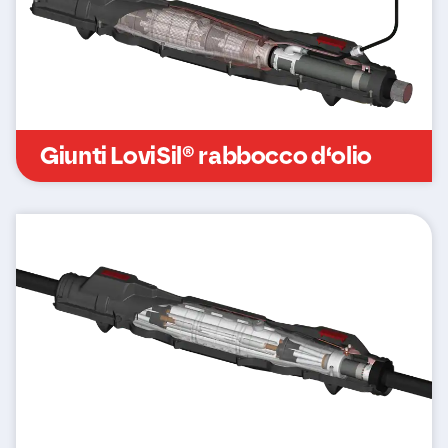
Giunti LoviSil® rabbocco d‘olio