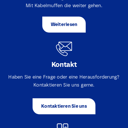
m
e
Mit Kabelmuffen die weiter gehen.
E
*
-
M
Weiterlesen
a
*
S
Ich stimme zu, dass Lovink Enertech mich
i
e
bezüglich meiner Anfrage kontaktiert.
l
l
*
e
c
Download
t
Kontakt
i
e
v
Haben Sie eine Frage oder eine Herausforderung?
a
Kontaktieren Sie uns gerne.
k
j
e
s
Kontaktieren Sie uns
*