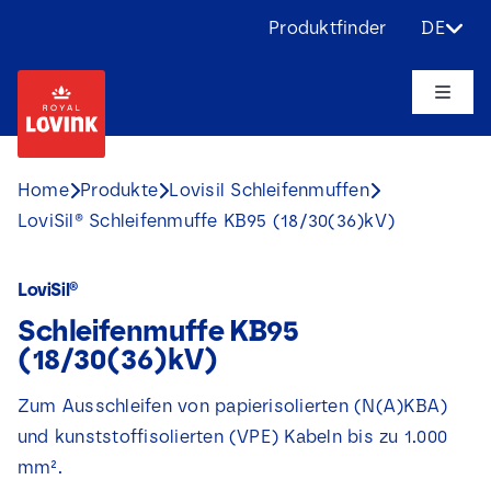
Skip
Produktfinder
DE
to
content
Toggle
Naviga
Über uns
Home
Produkte
Lovisil Schleifenmuffen
LoviSil® Schleifenmuffe KB95 (18/30(36)kV)
Produkte
LoviSil®
Anwendungen
Schleifenmuffe KB95
(18/30(36)kV)
Herausforderungen
Zum Ausschleifen von papierisolierten (N(A)KBA)
und kunststoffisolierten (VPE) Kabeln bis zu 1.000
Projekte
mm².