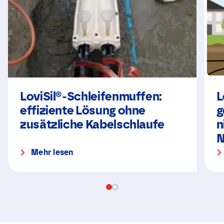
LoviSil®-Schleifenmuffen:
L
effiziente Lösung ohne
g
zusätzliche Kabelschlaufe
n
N
Mehr lesen