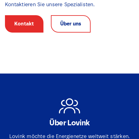
Kontaktieren Sie unsere Spezialisten.
Kontakt
Über uns
Über Lovink
N
a
Lovink möchte die Energienetze weltweit stärken.