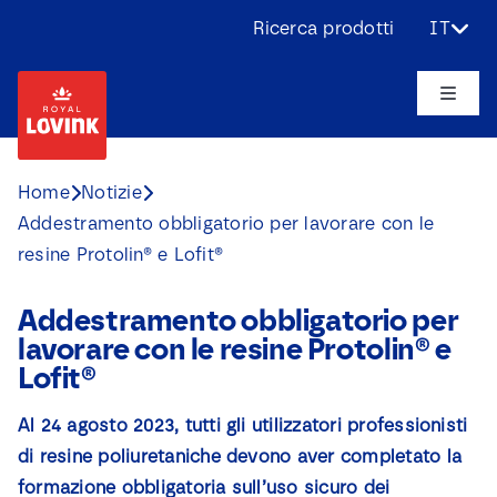
Skip
Ricerca prodotti
IT
to
content
Toggle
Naviga
Chi siamo
Home
Notizie
Addestramento obbligatorio per lavorare con le
Prodotti
resine Protolin® e Lofit®
Applicazioni
Addestramento obbligatorio per
lavorare con le resine Protolin® e
Sfide
Lofit®
Al 24 agosto 2023, tutti gli utilizzatori professionisti
Progetti
di resine poliuretaniche devono aver completato la
formazione obbligatoria sull’uso sicuro dei