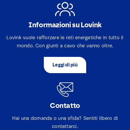
Informazioni su Lovink
Lovink vuole rafforzare le reti energetiche in tutto il
mondo. Con giunti a cavo che vanno oltre.
N
o
Leggi di più
m
e
E
*
-
m
a
S
S
Accetto che Lovink Enertech mi contatti riguardo
i
c
Contatto
e
alla mia richiesta.
l
a
l
*
r
e
i
Hai una domanda o una sfida? Sentiti libero di
c
Scarica
c
contattarci.
t
a