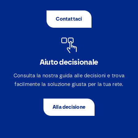
i
*
e
v
Contattaci
a
k
j
e
s
*
Aiuto decisionale
Consulta la nostra guida alle decisioni e trova
facilmente la soluzione giusta per la tua rete.
Alla decisione