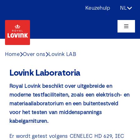
Ga
Keuzehulp
NL
naar
inhoud
Toggle
Naviga
Over ons
Home
Over ons
Lovink LAB
Producten
Lovink Laboratoria
Toepassingen
Royal Lovink beschikt over uitgebreide en
moderne testfaciliteiten, zoals een elektrisch- en
materiaallaboratorium en een buitentestveld
Uitdagingen
voor het testen van middenspannings
kabelgarnituren.
Projecten
Er wordt getest volgens CENELEC HD 629, IEC