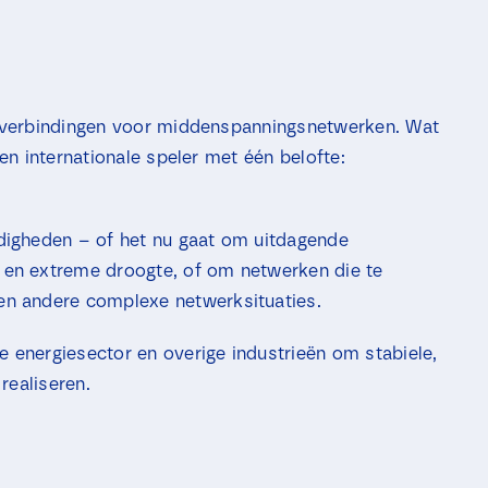
j
e
s
*
belverbindingen voor middenspanningsnetwerken. Wat
een internationale speler met één belofte:
digheden – of het nu gaat om uitdagende
en extreme droogte, of om netwerken die te
n andere complexe netwerksituaties.
energiesector en overige industrieën om stabiele,
realiseren.