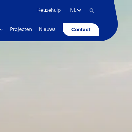
Zoeken
Keuzehulp
NL
naar:
Projecten
Nieuws
Contact