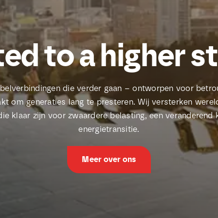
ed to a higher s
abelverbindingen die verder gaan – ontworpen voor bet
kt om generaties lang te presteren. Wij versterken werel
e klaar zijn voor zwaardere belasting, een veranderend 
energietransitie.
Meer over ons