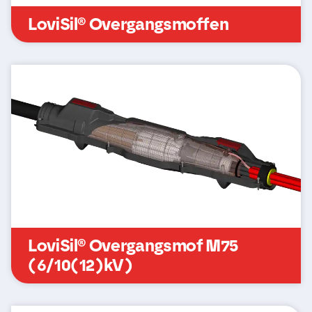
LoviSil® Overgangsmoffen
LoviSil® Overgangsmof M75
(6/10(12)kV)