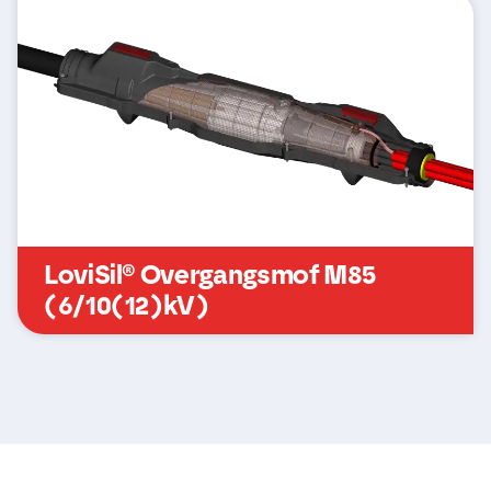
LoviSil® Overgangsmof M85
(6/10(12)kV)
N
a
a
m
E
*