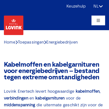
Ga
Keuzehulp
NL
naar
inhoud
Toggle
Naviga
Over ons
Home
Toepassingen
Energiebedrijven
Producten
Kabelmoffen en kabelgarnituren
Toepassingen
voor energiebedrijven – bestand
tegen extreme omstandigheden
Uitdagingen
Lovink Enertech levert hoogwaardige
kabelmoffen
,
Projecten
verbindingen
en
kabelgarnituren
voor de
middenspanning
die uitermate geschikt zijn voor de