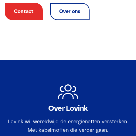
c
t
Contact
Over ons
i
e
v
a
k
j
e
s
Over Lovink
Lovink wil wereldwijd de energienetten versterken.
Met kabelmoffen die verder gaan.