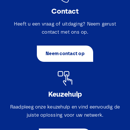
Contact
Heeft u een vraag of uitdaging? Neem gerust
contact met ons op.
Neem contact op
N
a
Keuzehulp
a
m
E
*
Raadpleeg onze keuzehulp en vind eenvoudig de
-
juiste oplossing voor uw netwerk.
m
a
N
S
Ik ga ermee akkoord dat Lovink Enertech contact
i
a