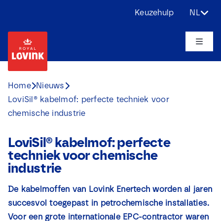
Ga
Keuzehulp
NL
naar
inhoud
Toggle
Naviga
Over ons
Home
Nieuws
LoviSil® kabelmof: perfecte techniek voor
Producten
chemische industrie
Toepassingen
LoviSil® kabelmof: perfecte
techniek voor chemische
Uitdagingen
industrie
De kabelmoffen van Lovink Enertech worden al jaren
Projecten
succesvol toegepast in petrochemische installaties.
Voor een grote internationale EPC-contractor waren