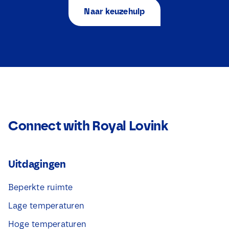
e
met mij opneemt over mijn aanvraag.
l
a
Naar keuzehulp
l
*
m
e
*
c
Download
t
i
e
v
a
k
j
e
s
Connect with Royal Lovink
*
Uitdagingen
Beperkte ruimte
Lage temperaturen
Hoge temperaturen