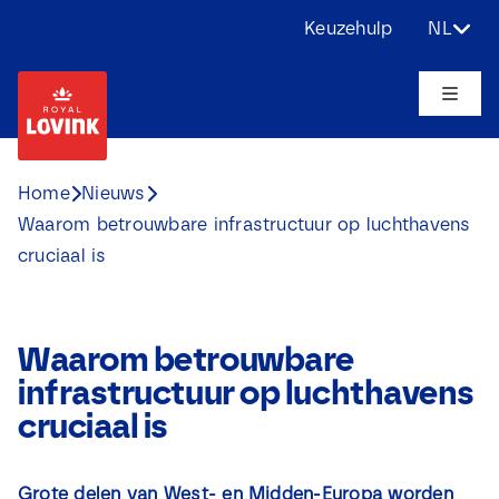
Ga
Keuzehulp
NL
naar
inhoud
Toggle
Naviga
Over ons
Home
Nieuws
Waarom betrouwbare infrastructuur op luchthavens
Producten
cruciaal is
Toepassingen
Waarom betrouwbare
Uitdagingen
infrastructuur op luchthavens
cruciaal is
Projecten
Grote delen van West- en Midden-Europa worden