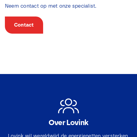
Neem contact op met onze specialist.
Contact
N
Over Lovink
a
a
m
Lovink wil wereldwijd de energienetten versterken.