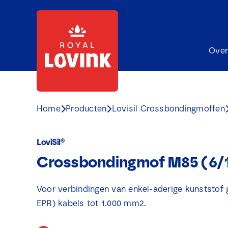
Ga
naar
inhoud
Over
Home
Producten
Lovisil Crossbondingmoffen
LoviSil®
Crossbondingmof M85 (6/
Voor verbindingen van enkel-aderige kunststof 
EPR) kabels tot 1.000 mm2.