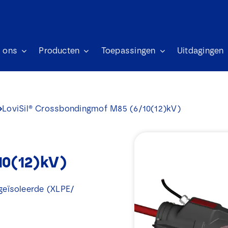
 ons
Producten
Toepassingen
Uitdagingen
LoviSil® Crossbondingmof M85 (6/10(12)kV)
10(12)kV)
geïsoleerde (XLPE/