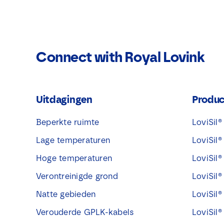
Connect with Royal Lovink
Uitdagingen
Produ
Beperkte ruimte
LoviSil
Lage temperaturen
LoviSil
Hoge temperaturen
LoviSil
Verontreinigde grond
LoviSil
Natte gebieden
LoviSil
Verouderde GPLK-kabels
LoviSil