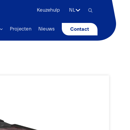
Zoeken
Keuzehulp
NL
naar:
Projecten
Nieuws
Contact