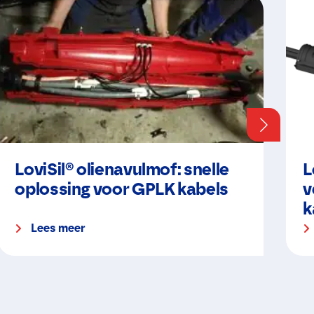
LoviSil® olienavulmof: snelle
L
oplossing voor GPLK kabels
v
k
Lees meer