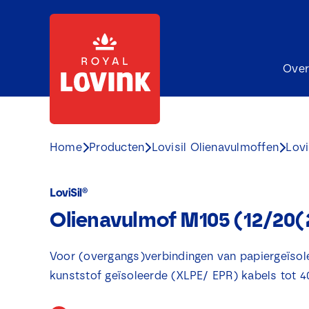
Ga
naar
inhoud
Over
Home
Producten
Lovisil Olienavulmoffen
Lovi
LoviSil®
Olienavulmof M105 (12/20
Voor (overgangs)verbindingen van papiergeïso
kunststof geïsoleerde (XLPE/ EPR) kabels tot 