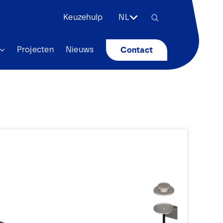
Zoeken
Keuzehulp
NL
naar:
Projecten
Nieuws
Contact