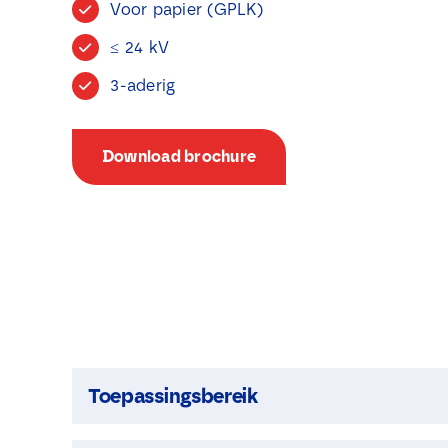
Voor papier (GPLK)
≤
24 kV
3-aderig
Download brochure
Toepassingsbereik