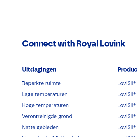
Connect with Royal Lovink
Uitdagingen
Produ
Beperkte ruimte
LoviSil
Lage temperaturen
LoviSil
Hoge temperaturen
LoviSil
Verontreinigde grond
LoviSil
Natte gebieden
LoviSil