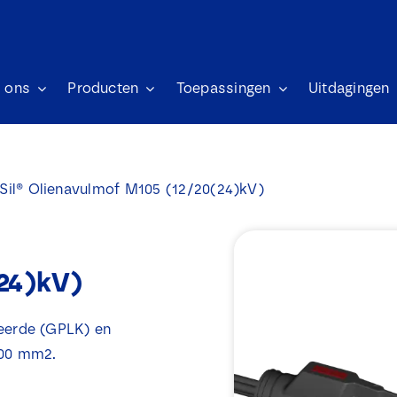
 ons
Producten
Toepassingen
Uitdagingen
Sil® Olienavulmof M105 (12/20(24)kV)
(24)kV)
leerde (GPLK) en
400 mm2.