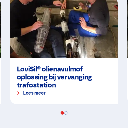
LoviSil® olienavulmof
oplossing bij vervanging
trafostation
Lees meer
N
a
a
m
*