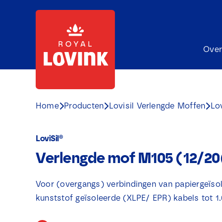
Ga
naar
inhoud
Over
Home
Producten
Lovisil Verlengde Moffen
Lo
LoviSil®
Verlengde mof M105 (12/2
Voor (overgangs) verbindingen van papiergeïso
kunststof geïsoleerde (XLPE/ EPR) kabels tot 