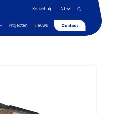
Zoeken
Keuzehulp
NL
naar:
Projecten
Nieuws
Contact