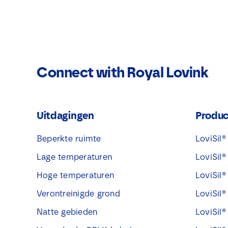
Connect with Royal Lovink
Uitdagingen
Produ
Beperkte ruimte
LoviSil
Lage temperaturen
LoviSil
Hoge temperaturen
LoviSil
Verontreinigde grond
LoviSil
Natte gebieden
LoviSil