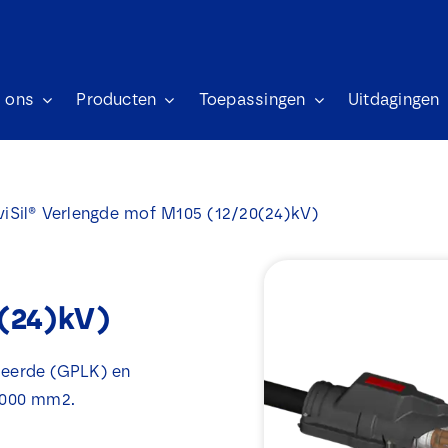
 ons
Producten
Toepassingen
Uitdagingen
viSil® Verlengde mof M105 (12/20(24)kV)
0(24)kV)
leerde (GPLK) en
1.000 mm2.