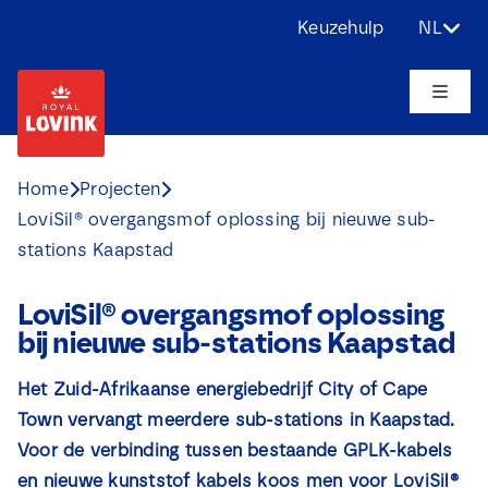
Ga
Keuzehulp
NL
naar
inhoud
Toggle
Naviga
Over ons
Home
Projecten
LoviSil® overgangsmof oplossing bij nieuwe sub-
Producten
stations Kaapstad
Toepassingen
LoviSil® overgangsmof oplossing
bij nieuwe sub-stations Kaapstad
Uitdagingen
Het Zuid-Afrikaanse energiebedrijf City of Cape
Town vervangt meerdere sub-stations in Kaapstad.
Projecten
Voor de verbinding tussen bestaande GPLK-kabels
en nieuwe kunststof kabels koos men voor
LoviSil®