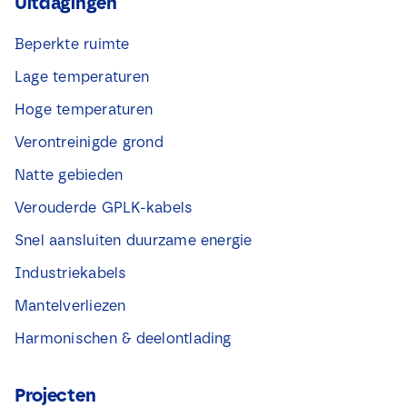
Uitdagingen
k
j
Beperkte ruimte
e
s
Lage temperaturen
*
Hoge temperaturen
Verontreinigde grond
Natte gebieden
Verouderde GPLK-kabels
Snel aansluiten duurzame energie
Industriekabels
Mantelverliezen
Harmonischen & deelontlading
Projecten