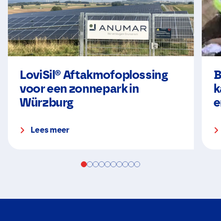
LoviSil® Aftakmofoplossing
B
voor een zonnepark in
k
Würzburg
e
Lees meer