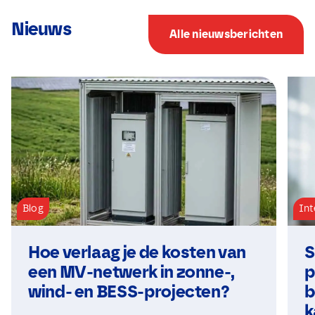
Nieuws
Alle nieuwsberichten
Blog
Int
Hoe verlaag je de kosten van
S
een MV-netwerk in zonne-,
p
wind- en BESS-projecten?
b
k