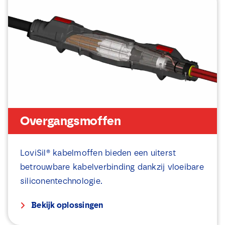
e
v
a
k
j
e
s
*
Overgangsmoffen
LoviSil® kabelmoffen bieden een uiterst
betrouwbare kabelverbinding dankzij vloeibare
siliconentechnologie.
Bekijk oplossingen