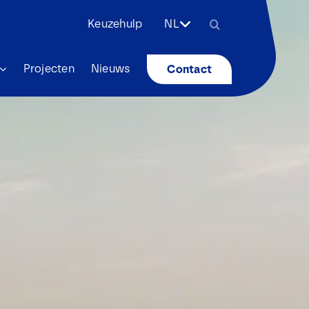
Zoeken
Keuzehulp
NL
naar:
Projecten
Nieuws
Contact