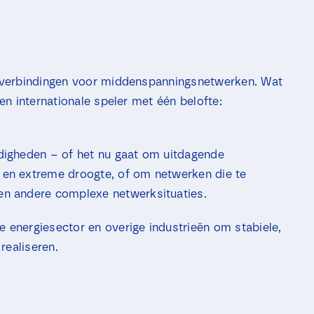
i
j
n
e
a
s
N
*
a
a
belverbindingen voor middenspanningsnetwerken. Wat
m
een internationale speler met één belofte:
digheden – of het nu gaat om uitdagende
en extreme droogte, of om netwerken die te
n andere complexe netwerksituaties.
energiesector en overige industrieën om stabiele,
realiseren.