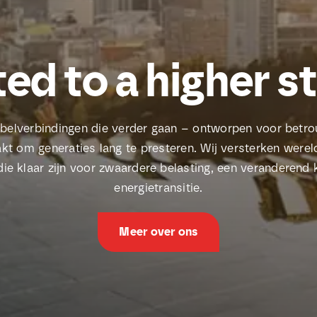
ed to a higher s
abelverbindingen die verder gaan – ontworpen voor bet
kt om generaties lang te presteren. Wij versterken werel
e klaar zijn voor zwaardere belasting, een veranderend 
energietransitie.
Meer over ons