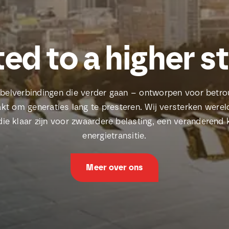
ed to a higher s
abelverbindingen die verder gaan – ontworpen voor bet
kt om generaties lang te presteren. Wij versterken werel
e klaar zijn voor zwaardere belasting, een veranderend 
energietransitie.
Meer over ons