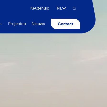
Zoeken
Keuzehulp
NL
naar:
Projecten
Nieuws
Contact