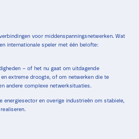
e
j
l
e
e
s
c
*
t
i
belverbindingen voor middenspanningsnetwerken. Wat
e
v
een internationale speler met één belofte:
a
k
j
e
digheden – of het nu gaat om uitdagende
s
en extreme droogte, of om netwerken die te
n andere complexe netwerksituaties.
energiesector en overige industrieën om stabiele,
realiseren.