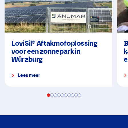
LoviSil® Aftakmofoplossing
B
voor een zonnepark in
k
Würzburg
e
Lees meer