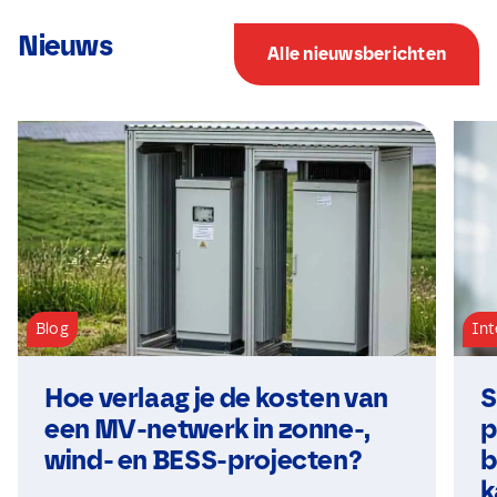
Nieuws
Alle nieuwsberichten
Blog
Int
Hoe verlaag je de kosten van
S
een MV-netwerk in zonne-,
p
wind- en BESS-projecten?
b
k