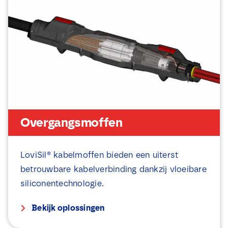
e
v
a
k
j
e
s
*
Overgangsmoffen
LoviSil® kabelmoffen bieden een uiterst
betrouwbare kabelverbinding dankzij vloeibare
siliconentechnologie.
Bekijk oplossingen