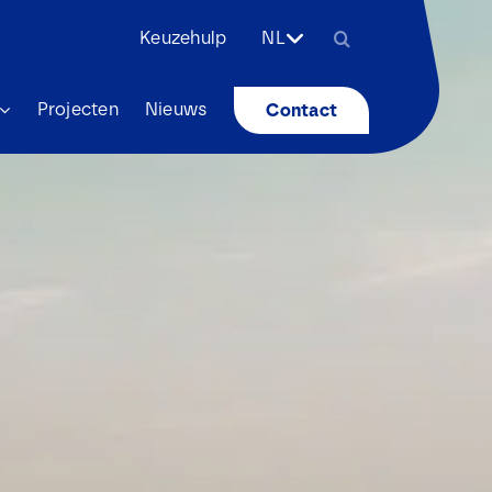
Zoeken
Keuzehulp
NL
naar:
Projecten
Nieuws
Contact