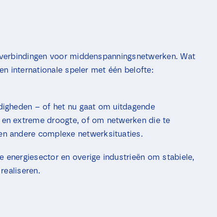
j
e
s
*
belverbindingen voor middenspanningsnetwerken. Wat
een internationale speler met één belofte:
digheden – of het nu gaat om uitdagende
en extreme droogte, of om netwerken die te
n andere complexe netwerksituaties.
energiesector en overige industrieën om stabiele,
realiseren.