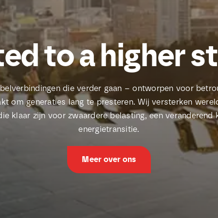
ed to a higher s
abelverbindingen die verder gaan – ontworpen voor bet
kt om generaties lang te presteren. Wij versterken werel
e klaar zijn voor zwaardere belasting, een veranderend 
energietransitie.
Meer over ons